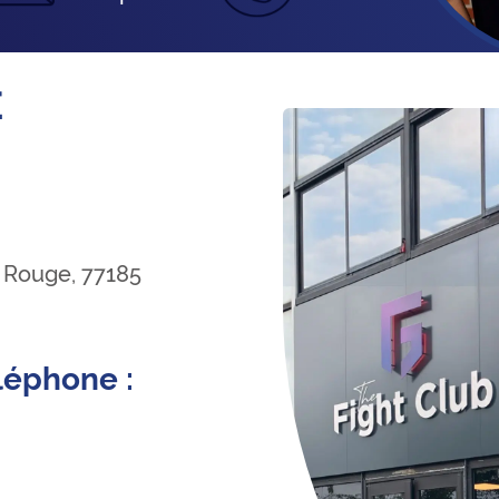
E
 Rouge, 77185
léphone :