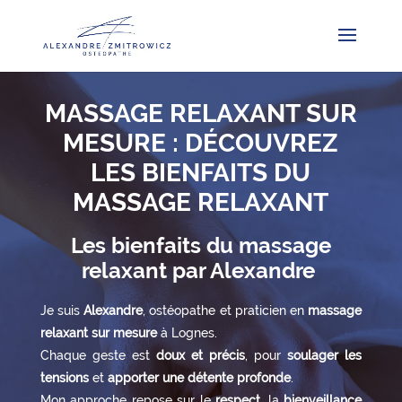
MASSAGE RELAXANT SUR
MESURE : DÉCOUVREZ
LES BIENFAITS DU
MASSAGE RELAXANT
Les bienfaits du massage
relaxant par Alexandre
Je suis
Alexandre
, ostéopathe et praticien en
massage
relaxant sur mesure
à Lognes.
Chaque geste est
doux et précis
, pour
soulager les
tensions
et
apporter une détente profonde
.
Mon approche repose sur le
respect
, la
bienveillance