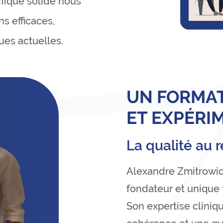
ifique solide nous
s efficaces,
ues actuelles.
UN FORMA
ET EXPÉRI
La qualité au 
Alexandre Zmitrowicz
fondateur et unique
Son expertise clini