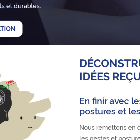
ts et durables.
ATION
DÉCONSTR
IDÉES REÇ
En finir avec l
postures et le
Nous remettons en q
les gestes et posture